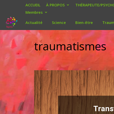
ACCUEIL
À PROPOS
THÉRAPEUTE/PSYCHO
Membres
Actualité
Science
Bien-être
Trau
traumatismes
Trans