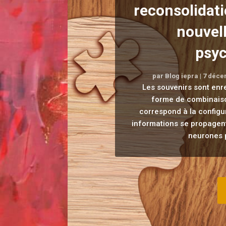
reconsolidati
nouvell
psyc
par
Blog iepra
|
7 déce
Les souvenirs sont enr
forme de combinais
correspond à la configur
informations se propagen
neurones p