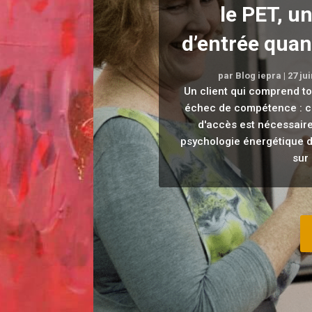
le PET, u
d’entrée quan
par
Blog iepra
|
27 ju
Un client qui comprend to
échec de compétence : c'
d'accès est nécessaire
psychologie énergétique d
sur